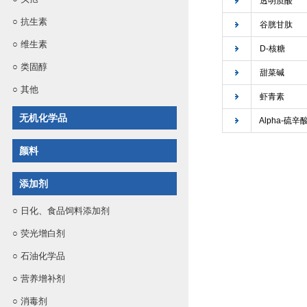
透明质酸
○
抗生素
谷胱甘肽
○
维生素
D-核糖
○
类固醇
甜菜碱
○
其他
虾青素
无机化学品
Alpha-硫辛
颜料
添加剂
○
日化、食品饲料添加剂
○
荧光增白剂
○
石油化学品
○
营养增补剂
○
消毒剂